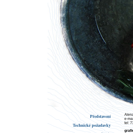
Alena
Představení
e-mai
tel: 
Technické požadavky
grafi