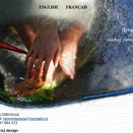
ENGLISH
FRANCAIS
 Dittrichová
l:
tanynytanana@seznam.cz
737 884 372
cký design: