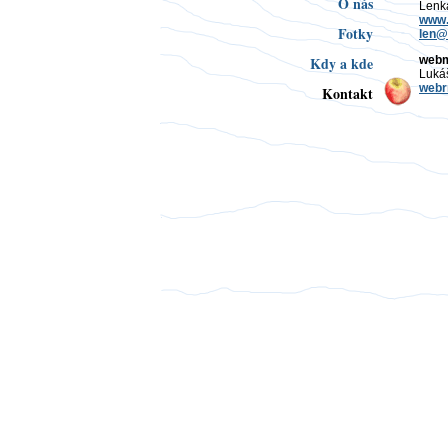
O nás
Lenk
www.
Fotky
len@
Kdy a kde
webm
Luká
webr
Kontakt