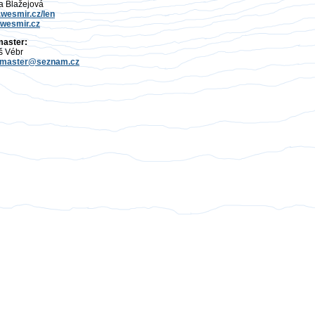
a Blažejová
wesmir.cz/len
wesmir.cz
aster:
š Vébr
master@seznam.cz